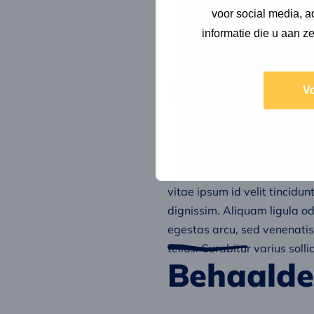
voor social media, 
Sybren – Functie
informatie die u aan z
Marijn – Functie
Cecile – Functie
Financië
V
Lorem ipsum dolor sit amet, c
dolor id, aliquam fringilla 
vel ultrices eget, convallis q
vitae ipsum id velit tincidu
dignissim. Aliquam ligula od
egestas arcu, sed venenatis 
tellus. Curabitur varius sol
Behaalde