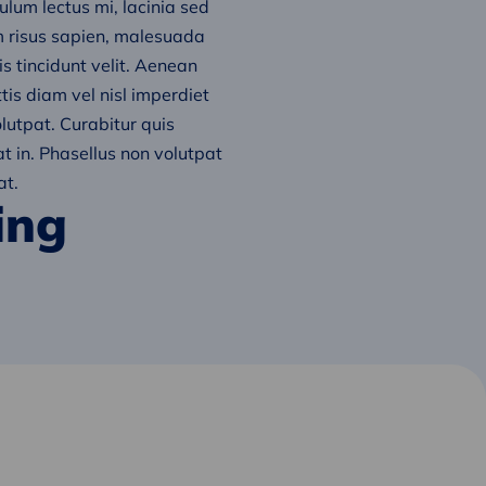
bulum lectus mi, lacinia sed
um risus sapien, malesuada
tis tincidunt velit. Aenean
tis diam vel nisl imperdiet
olutpat. Curabitur quis
at in. Phasellus non volutpat
at.
ing