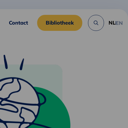
Contact
Bibliotheek
NL
EN
Zoek
knop