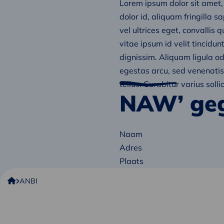
Lorem ipsum dolor sit amet, c
dolor id, aliquam fringilla 
vel ultrices eget, convallis q
vitae ipsum id velit tincidu
dignissim. Aliquam ligula od
egestas arcu, sed venenatis 
tellus. Curabitur varius sol
NAW’ geg
Naam
Adres
Plaats
Copper8
ANBI