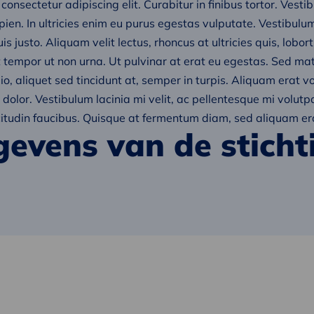
onsectetur adipiscing elit. Curabitur in finibus tortor. Vesti
sapien. In ultricies enim eu purus egestas vulputate. Vestibul
uis justo. Aliquam velit lectus, rhoncus at ultricies quis, lobor
nt tempor ut non urna. Ut pulvinar at erat eu egestas. Sed mat
io, aliquet sed tincidunt at, semper in turpis. Aliquam erat v
dolor. Vestibulum lacinia mi velit, ac pellentesque mi volutp
licitudin faucibus. Quisque at fermentum diam, sed aliquam er
evens van de sticht