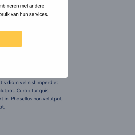
ombineren met andere
bruik van hun services.
bulum lectus mi, lacinia sed
um risus sapien, malesuada
tis tincidunt velit. Aenean
tis diam vel nisl imperdiet
olutpat. Curabitur quis
at in. Phasellus non volutpat
at.