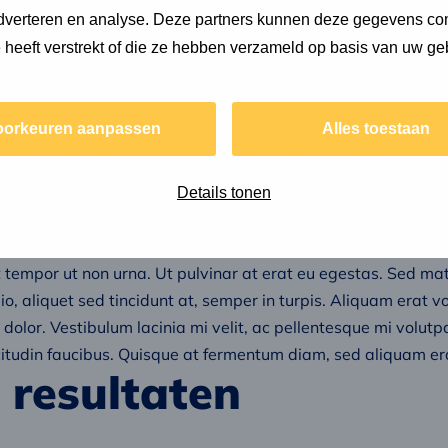
adverteren en analyse. Deze partners kunnen deze gegevens c
e heeft verstrekt of die ze hebben verzameld op basis van uw ge
le verantwoording
oorkeuren aanpassen
Alles toestaan
onsectetur adipiscing elit. Curabitur in finibus tortor. Vesti
Details tonen
sapien. In ultricies enim eu purus egestas vulputate. Vestibul
uis justo. Aliquam velit lectus, rhoncus at ultricies quis, lobor
nt tempor ut non urna. Ut pulvinar at erat eu egestas. Sed mat
io, aliquet sed tincidunt at, semper in turpis. Aliquam erat v
dolor. Vestibulum lacinia mi velit, ac pellentesque mi volutp
licitudin faucibus. Quisque at fermentum diam, sed aliquam er
 resultaten