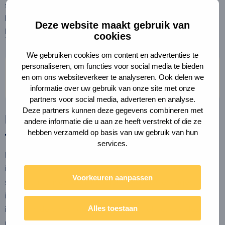
steeds belangrijker om ook naar installatietechniek te
kijken als een cruciale knop om aan te draaien.
Deze website maakt gebruik van
Lees meer
cookies
We gebruiken cookies om content en advertenties te
Lees
personaliseren, om functies voor social media te bieden
meer
en om ons websiteverkeer te analyseren. Ook delen we
over
informatie over uw gebruik van onze site met onze
Financiële
partners voor social media, adverteren en analyse.
impact
Deze partners kunnen deze gegevens combineren met
Financiële impact van
van
andere informatie die u aan ze heeft verstrekt of die ze
transitierisico's
transitierisico's
hebben verzameld op basis van uw gebruik van hun
services.
Het zakelijke landschap verandert snel. De frequentie en
intensiteit van exogene transitierisico’s neemt toe. Deze
Voorkeuren aanpassen
schokken kunnen leiden tot hogere kosten en lagere
inkomsten voor bedrijven. Echter ontbreekt vaak het
inzicht in de omvang en het financiële effect van deze
Alles toestaan
risico’s, waardoor ze nog onvoldoende worden