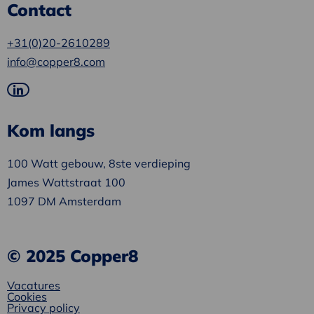
Contact
+31(0)20-2610289
info@copper8.com
Ga
naar
Kom langs
LinkedIn
100 Watt gebouw, 8ste verdieping
James Wattstraat 100
1097 DM Amsterdam
© 2025 Copper8
Vacatures
Cookies
Privacy policy