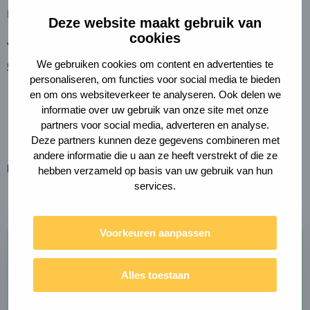
Klik
hier
voor meer informatie over de inhoud.
Deze website maakt gebruik van
cookies
Voor het kopen van het boek kun je contact opnemen met
Christiaan Kraaijenhagen
.
We gebruiken cookies om content en advertenties te
personaliseren, om functies voor social media te bieden
en om ons websiteverkeer te analyseren. Ook delen we
informatie over uw gebruik van onze site met onze
partners voor social media, adverteren en analyse.
Deze partners kunnen deze gegevens combineren met
andere informatie die u aan ze heeft verstrekt of die ze
Deel deze pagina
hebben verzameld op basis van uw gebruik van hun
Link
Deel
naar
services.
via
klembord
kopiëren
e-
mail
Voorkeuren aanpassen
Auteur
Lees
Alles toestaan
Cécile van Oppen
meer
Consultant
over