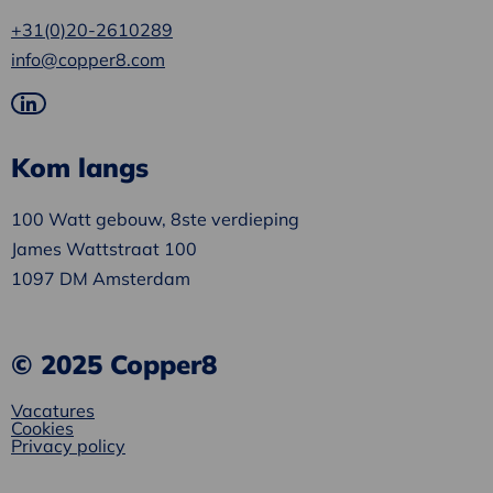
+31(0)20-2610289
info@copper8.com
Ga
naar
Kom langs
LinkedIn
100 Watt gebouw, 8ste verdieping
James Wattstraat 100
1097 DM Amsterdam
© 2025 Copper8
Vacatures
Cookies
Privacy policy