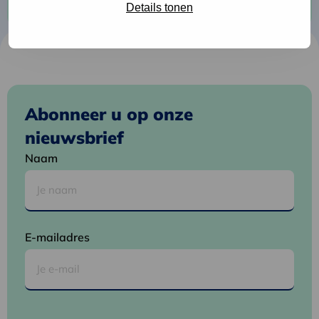
Details tonen
Cécile
Abonneer u op onze
nieuwsbrief
Naam
E-mailadres