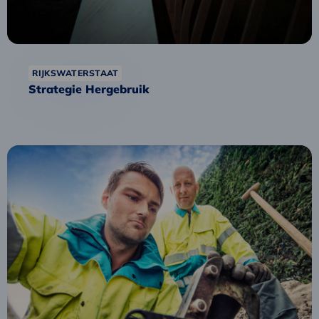
RIJKSWATERSTAAT
Strategie Hergebruik
Lees
meer
over
Aanbesteding
Circulaire
Veiligheidskleding