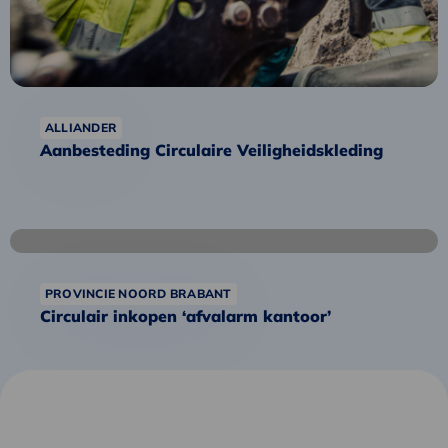
ALLIANDER
Aanbesteding Circulaire Veiligheidskleding
Lees
meer
over
PROVINCIE NOORD BRABANT
Circulair
Circulair inkopen ‘afvalarm kantoor’
inkopen
‘afvalarm
kantoor’