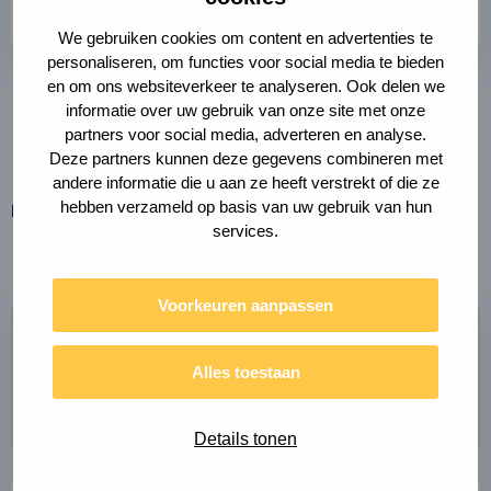
baseren.”
We gebruiken cookies om content en advertenties te
personaliseren, om functies voor social media te bieden
en om ons websiteverkeer te analyseren. Ook delen we
Petra Muskens Bols
informatie over uw gebruik van onze site met onze
partners voor social media, adverteren en analyse.
Contractmanager Cruquiusbrug
Deze partners kunnen deze gegevens combineren met
andere informatie die u aan ze heeft verstrekt of die ze
hebben verzameld op basis van uw gebruik van hun
Deel deze pagina
Link
Deel
services.
naar
via
klembord
kopiëren
e-
mail
Voorkeuren aanpassen
Team
Alles toestaan
Sybren Bosch
Lees
meer
Details tonen
over