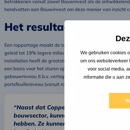
betrokkenen vanuit zowel Bouwinvest als de ontwikkelende
handvatten aan Bouwinvest om deze manier van inzicht cre
Het resultaat
Dez
Een rapportage maakt de totale milieukosten van Villa Verde
geleid tot 19% lagere milieu-impact. Het behoud van de
We gebruiken cookies om
installaties heeft de grootste winst opgeleverd. De conclu
om ons websiteverkeer t
een basis voor het sturen op circulariteit vanuit Bouwinve
voor social media, 
gebouwniveau (t.b.v. verlagen milieu-impact), toekomstige 
informatie die u aan z
portefeuilleniveau (vanuit rapportage).
V
“Naast dat Copper8 goed zicht heeft op 
bouwsector, kunnen zij zich verplaatsen in
hebben. Ze kunnen snel schakelen, denke