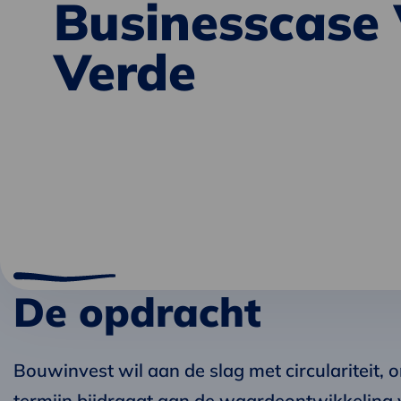
Businesscase 
Verde
De opdracht
Bouwinvest wil aan de slag met circulariteit, o
termijn bijdraagt aan de waardeontwikkeling 