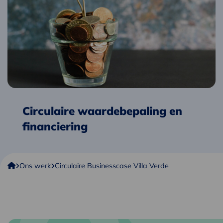
waardebepaling
en
financiering
Circulaire waardebepaling en
financiering
Copper8
Ons werk
Circulaire Businesscase Villa Verde