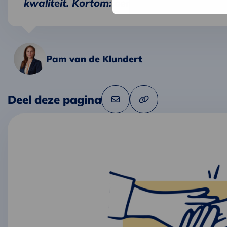
kwaliteit. Kortom: een fijne samenwerkin
Pam van de Klundert
Deel deze pagina
Link
Deel
naar
via
klembord
kopiëren
e-
mail