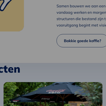
Samen bouwen we aan een t
vandaag werken en morgen 
structuren die bestand zijn
vooruitgang begint met visie
Bakkie goede koffie?
cten
Lees
meer
over
Herontwikkeling