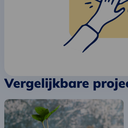
Vergelijkbare proje
Lees
meer
over
Circulaire