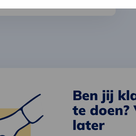
gspartner.”
Ben jij k
te doen?
later