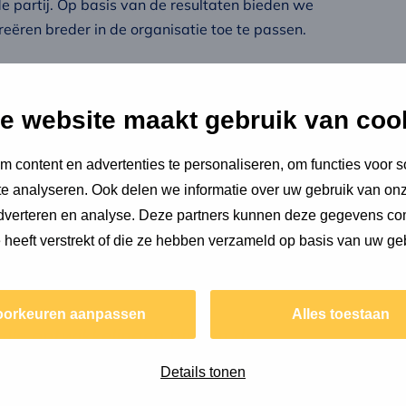
 partij. Op basis van de resultaten bieden we
ëren breder in de organisatie toe te passen.
e website maakt gebruik van coo
 inzichtelijk: de circulaire transformatie heeft
 betonnen vloeren en losmaakbaarheid van
 content en advertenties te personaliseren, om functies voor s
sies vanuit de doorrekening van Villa Verde bieden
e analyseren. Ook delen we informatie over uw gebruik van onz
st. Daarbij gaat het om sturen op zowel
adverteren en analyse. Deze partners kunnen deze gegevens c
projecten (t.b.v. te maken keuzes) als
e heeft verstrekt of die ze hebben verzameld op basis van uw ge
oorkeuren aanpassen
Alles toestaan
alle ontwikkelingen binnen de
 de positie die wij als belegger
Details tonen
n pragmatisch mee en leveren