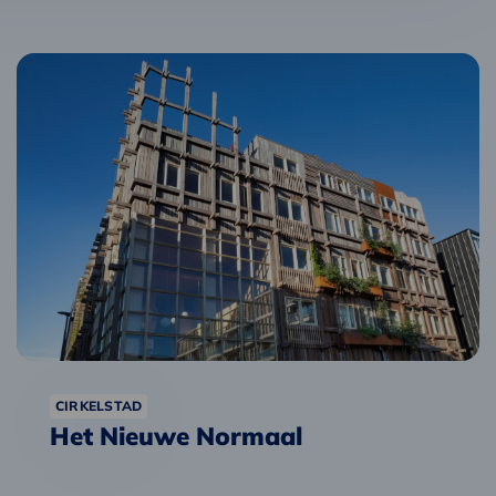
Lees
meer
over
Het
Nieuwe
Normaal
CIRKELSTAD
Het Nieuwe Normaal