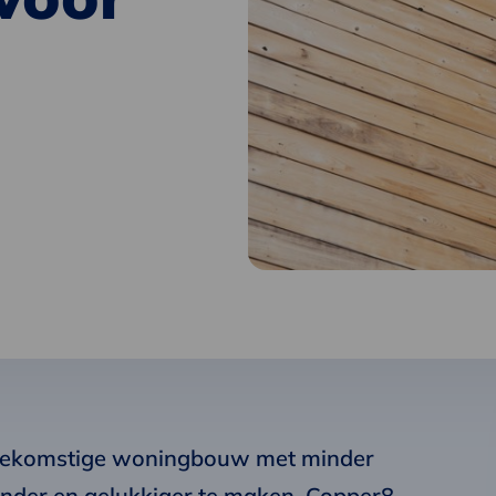
toekomstige woningbouw met minder
nder en gelukkiger te maken. Copper8