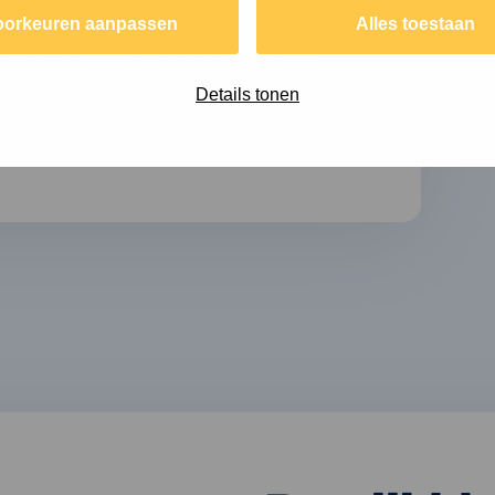
oorkeuren aanpassen
Alles toestaan
met professionals die ons goed
j de CO2 rondetafel en het CO2
Details tonen
en ze een waardevolle en
en en doen in de hele keten aan te