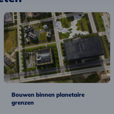
Lees
meer
over
Bouwen
binnen
planetaire
grenzen
Bouwen binnen planetaire
grenzen