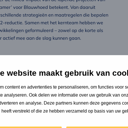
amer’ voor Blauwhoed betekent. Van daaruit
rschillende strategieën en maatregelen die bepalen
O2-reductie. Samen met het kernteam hebben we
ikkelingen geformuleerd – zowel op de korte als
aar actief mee aan de slag kunnen gaan.
e website maakt gebruik van coo
ed afgerond. Hierin is de toekomstbestendige
pes voor duurzaam en toekomstbestendig
 content en advertenties te personaliseren, om functies voor s
e dit traject heeft opgeleverd hebben wij er het
e analyseren. Ook delen we informatie over uw gebruik van onz
 in de transitie naar een duurzame en
adverteren en analyse. Deze partners kunnen deze gegevens c
 koers.
e heeft verstrekt of die ze hebben verzameld op basis van uw ge