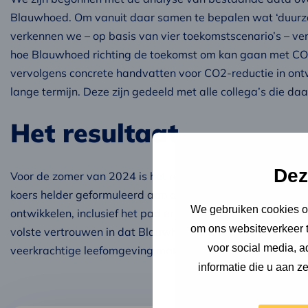
Blauwhoed. Om vanuit daar samen te bepalen wat ‘duurz
verkennen we – op basis van vier toekomstscenario’s – ve
hoe Blauwhoed richting de toekomst om kan gaan met C
vervolgens concrete handvatten voor CO2-reductie in ontw
lange termijn. Deze zijn gedeeld met alle collega’s die d
Het resultaat
Dez
Voor de zomer van 2024 is het reductieplan voor Blauwho
koers helder geformuleerd aan de hand van zeven princi
We gebruiken cookies om
ontwikkelen, inclusief het pad ernaartoe. Met de energie di
om ons websiteverkeer t
volste vertrouwen in dat Blauwhoed haar rol kan vervullen
voor social media, 
veerkrachtige leefomgeving mat deze toekomstbestendige
informatie die u aan z