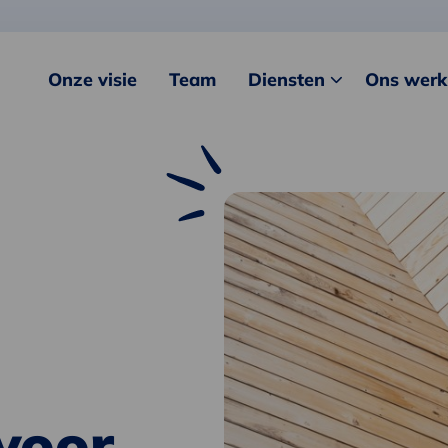
Onze visie
Team
Diensten
Ons werk
voor