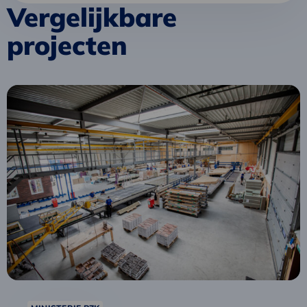
Vergelijkbare
projecten
Lees
meer
over
Programma
Industriële
en
Conceptuele
Woningbouw