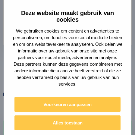
dat raakt aan onze toekomstige
Deze website maakt gebruik van
leefomgeving. Het maakt ons
cookies
nogmaals bewust van het belang
We gebruiken cookies om content en advertenties te
een integrale beleidsvoering.
personaliseren, om functies voor social media te bieden
en om ons websiteverkeer te analyseren. Ook delen we
informatie over uw gebruik van onze site met onze
partners voor social media, adverteren en analyse.
Hanna Lara Pálsdóttir
Deze partners kunnen deze gegevens combineren met
Programmaleider Ruimte voor Biobased Bouwen |
andere informatie die u aan ze heeft verstrekt of die ze
City Deal Circulair en Conceptueel Bouwen
hebben verzameld op basis van uw gebruik van hun
services.
Deel deze pagina
Link
Deel
naar
Voorkeuren aanpassen
via
klembord
kopiëren
e-
mail
Alles toestaan
Team