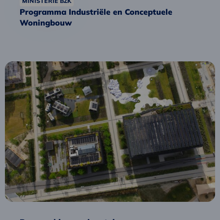
MINISTERIE BZK
Programma Industriële en Conceptuele
Woningbouw
Lees
meer
over
Bouwen
binnen
planetaire
grenzen