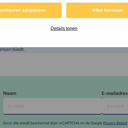
ers, maar de basis is een wereldbol die krachtig genoeg ik
oorkeuren aanpassen
Alles toestaan
concert bezoeken, tennissen en tuinieren prima
Details tonen
l energie en geluksgevoel. De motivatie om jonge mensen
y; daar hebben ze een jeugdprogramma dat een grote
ansen biedt.
Naam
E-mailadres
Deze site wordt beschermd door reCAPTCHA en de Google
Privacy Beleid