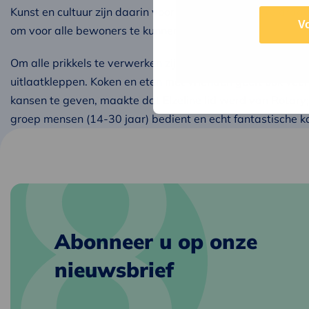
Kunst en cultuur zijn daarin voor Elzeline belangrijke drag
V
om voor alle bewoners te kunnen zorgen.
Om alle prikkels te verwerken zijn wandelen, museum – of 
uitlaatkleppen. Koken en eten met vrienden geeft ook vee
kansen te geven, maakte dat Elzeline lid werd van Rotar
groep mensen (14-30 jaar) bedient en echt fantastische k
Abonneer u op onze
nieuwsbrief