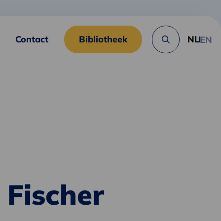
Contact
Bibliotheek
NL
EN
Zoek
knop
e Fischer