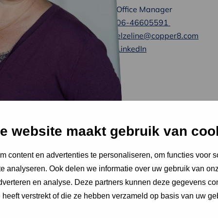
Office Manager
06-46605591
elzeline@copper8.com
LinkedIn
e website maakt gebruik van coo
 content en advertenties te personaliseren, om functies voor s
seerd en altijd een luisterend oor beschikbaar. Natuurlijk
e analyseren. Ook delen we informatie over uw gebruik van onz
orden ervaren; eigenwijsheid kan nog wel eens leiden tot
adverteren en analyse. Deze partners kunnen deze gegevens c
e heeft verstrekt of die ze hebben verzameld op basis van uw ge
unnen ontwikkelen, waarin er kansen zijn voor iedereen.