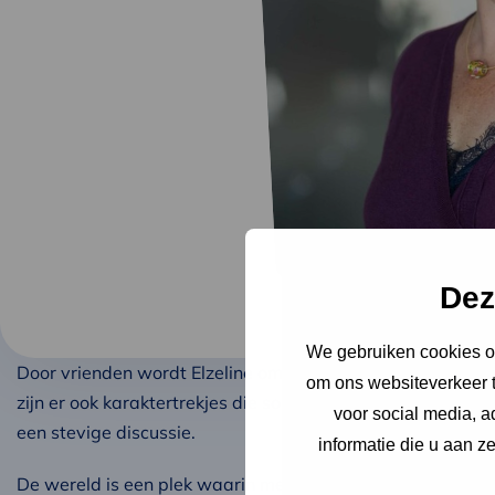
Dez
We gebruiken cookies om
Door vrienden wordt Elzeline omschreven als lief, geïnteres
om ons websiteverkeer t
zijn er ook karaktertrekjes die soms wat minder prettig w
voor social media, 
een stevige discussie.
informatie die u aan z
De wereld is een plek waarin mensen zich zouden moeten k