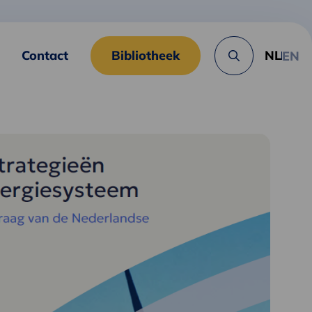
Contact
Bibliotheek
NL
EN
Zoek
knop