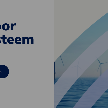
oor
steem
m