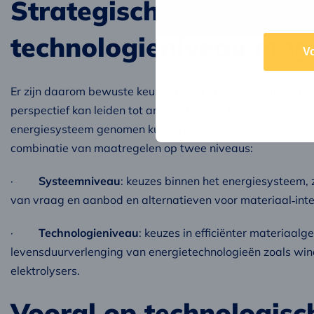
Strategische keuzes op
technologieniveau moge
V
Er zijn daarom bewuste keuzes nodig in het gebruik van kri
perspectief kan leiden tot andere keuzes. Dit onderzoek i
energiesysteem genomen kunnen worden. Om dit te doen zi
combinatie van maatregelen op twee niveaus:
·
Systeemniveau
: keuzes binnen het energiesysteem,
van vraag en aanbod en alternatieven voor materiaal‑int
·
Technologieniveau
: keuzes in efficiënter materiaalge
levensduurverlenging van energietechnologieën zoals wind
elektrolysers.
Vooral op technologisc