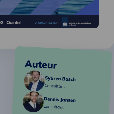
Auteur
Lees
Sybren Bosch
meer
over
Consultant
Sybren
Lees
Dennis Jansen
meer
over
Consultant
Dennis