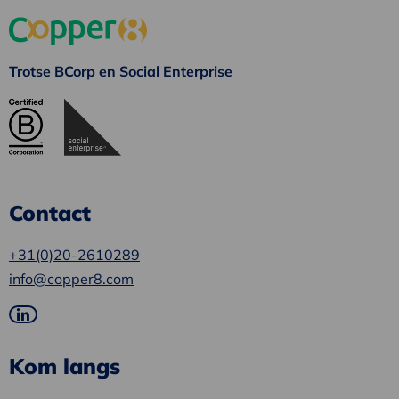
Trotse BCorp en Social Enterprise
Contact
+31(0)20-2610289
info@copper8.com
Ga
naar
Kom langs
LinkedIn