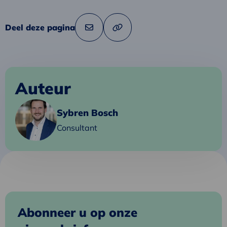
Deel deze pagina
Link
Deel
naar
via
klembord
kopiëren
e-
mail
Auteur
Lees
Sybren Bosch
meer
Consultant
over
Sybren
Abonneer u op onze