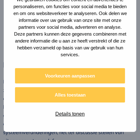
personaliseren, om functies voor social media te bieden
Het wel of niet meerekenen van Module D (Hergebruik)
en om ons websiteverkeer te analyseren. Ook delen we
in de MPG-score, omdat de Europese richtlijn aangeeft
informatie over uw gebruik van onze site met onze
dat deze apart moet worden weergegeven.
partners voor social media, adverteren en analyse.
Het wel of niet meerekenen van CO2-opslag in
Deze partners kunnen deze gegevens combineren met
natuurlijke materialen (Biogene opslag) in een CO2-
andere informatie die u aan ze heeft verstrekt of die ze
hebben verzameld op basis van uw gebruik van hun
eis.
services.
Hoe draagt deze paper bij?
Voorkeuren aanpassen
De periode 2020 – 2030 is bepalend voor hoe de wereld
zich op lange termijn zal ontwikkelen. Om ernstige
Alles toestaan
opwarming van de aarde te voorkomen, biodiversiteit te
herstellen en sociale ongelijkheid te verkleinen, is een
Details tonen
gezonde, leefbare maatschappij nodig binnen de
draagkracht van de aarde. Dat vraagt echter om
systeemveranderingen, het ter discussie stellen van