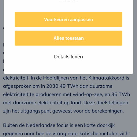
productie op te schalen en de geopolitieke
afhankelijkheid te verlagen.
Voorkeuren aanpassen
Context: nationaal Klimaatakkoord
Alles toestaan
Nederland werkt hard aan de energietransitie om haar
CO2-emissies te reduceren en haar bijdrage aan
Details tonen
klimaatverandering te beperken. Onderdeel van deze
energietransitie is het opwekken van duurzame
elektriciteit. In de
Hoofdlijnen
van het Klimaatakkoord is
afgesproken om in 2030 49 TWh aan duurzame
elektriciteit te produceren met wind-op-zee, en 35 TWh
met duurzame elektriciteit op land. Deze doelstellingen
zijn het uitgangspunt geweest voor de berekeningen.
Buiten de Nederlandse focus is een korte doorkijk
gegeven naar hoe de vraag naar kritische metalen zich