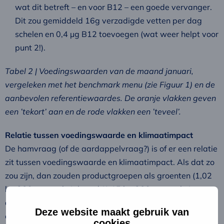
wat dit betreft – en voor B12 – een goede vervanger.
Dit zou gemiddeld 16g verzadigde vetten per dag
schelen en 0,4 µg B12 toevoegen (wat weer helpt voor
punt 2!).
Tabel 2 | Voedingswaarden van de maand januari,
vergeleken met het benchmark menu (zie Figuur 1) en de
aanbevolen referentiewaardes. De oranje vlakken geven
een ’tekort’ aan en de rode vlakken een ’teveel’.
Relatie tussen voedingswaarde en klimaatimpact
De hamvraag (of de aardappelvraag?) is of er een relatie
zit tussen voedingswaarde en klimaatimpact. Als dat zo
zou zijn, dan zouden productgroepen als groenten (1,02
kg CO2-eq per kg), brood (1,15 kg CO2-eq per kg),
aardappelen en knolgewassen (0,09 kg CO2-eq per kg)
Deze website maakt gebruik van
en fruit (0,67 kg CO2-eq per kg) ook erg goed – of juist
cookies