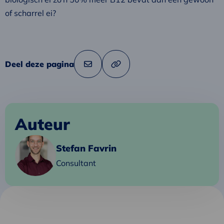
of scharrel ei?
Deel deze pagina
Link
Deel
naar
via
klembord
kopiëren
e-
mail
Auteur
Lees
Stefan Favrin
meer
Consultant
over
Stefan