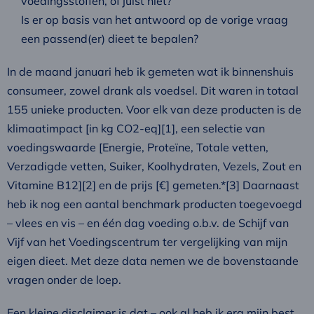
voedingsstoffen, of juist niet?
Is er op basis van het antwoord op de vorige vraag
een passend(er) dieet te bepalen?
In de maand januari heb ik gemeten wat ik binnenshuis
consumeer, zowel drank als voedsel. Dit waren in totaal
155 unieke producten. Voor elk van deze producten is de
klimaatimpact [in kg CO2-eq][1], een selectie van
voedingswaarde [Energie, Proteïne, Totale vetten,
Verzadigde vetten, Suiker, Koolhydraten, Vezels, Zout en
Vitamine B12][2] en de prijs [€] gemeten.*[3] Daarnaast
heb ik nog een aantal benchmark producten toegevoegd
– vlees en vis – en één dag voeding o.b.v. de Schijf van
Vijf van het Voedingscentrum ter vergelijking van mijn
eigen dieet. Met deze data nemen we de bovenstaande
vragen onder de loep.
Een kleine disclaimer is dat – ook al heb ik erg mijn best