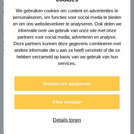
heel slecht – moeten scoren op voedingswaarde. En
We gebruiken cookies om content en advertenties te
andersom voor vlees (14,85 kg CO2-eq per kg) en vis
personaliseren, om functies voor social media te bieden
(6,32 kg CO2-eq per kg).
en om ons websiteverkeer te analyseren. Ook delen we
informatie over uw gebruik van onze site met onze
Om hier iets over te kunnen zeggen heb ik een poging
partners voor social media, adverteren en analyse.
gedaan om alles te vatten in één cijfer van 1 tot 10. Dit
Deze partners kunnen deze gegevens combineren met
cijfer omvat twee variabelen:
andere informatie die u aan ze heeft verstrekt of die ze
hebben verzameld op basis van uw gebruik van hun
services.
Als je de referentiewaarde van een voedingstof zou
moeten binnen krijgen met producten uit deze
productgroep, hoeveel kg CO2-eq moet je dan
Voorkeuren aanpassen
uitstoten.
Als je de referentiewaarde van een voedingstof zou
Alles toestaan
moeten binnen krijgen met producten uit deze
productgroep, hoeveel kilogram moet je dan
consumeren?
Details tonen