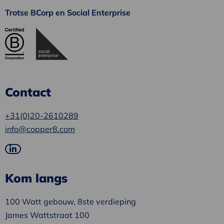
Trotse BCorp en Social Enterprise
Contact
+31(0)20-2610289
info@copper8.com
Ga
naar
Kom langs
LinkedIn
100 Watt gebouw, 8ste verdieping
James Wattstraat 100