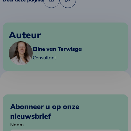
Link
Deel
naar
via
klembord
kopiëren
e-
mail
Auteur
Lees
Eline van Terwisga
meer
Consultant
over
Eline
Abonneer u op onze
nieuwsbrief
Naam