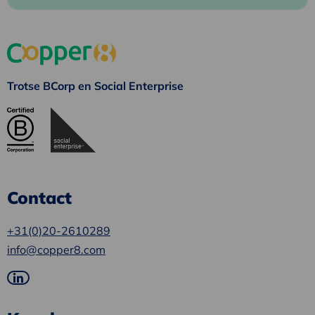
Trotse BCorp en Social Enterprise
Contact
+31(0)20-2610289
info@copper8.com
Ga
naar