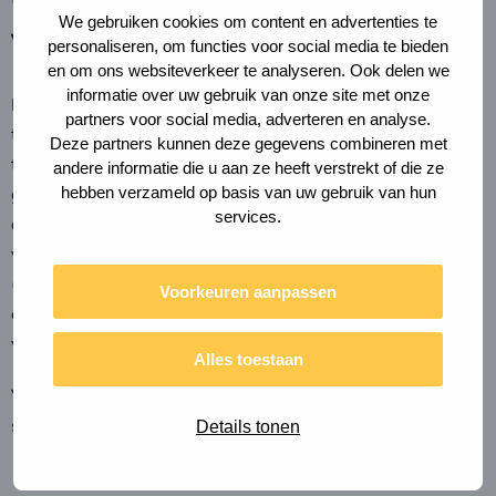
We gebruiken cookies om content en advertenties te
winst
personaliseren, om functies voor social media te bieden
en om ons websiteverkeer te analyseren. Ook delen we
informatie over uw gebruik van onze site met onze
De gezamenlijke inzet op drie circulaire strategieën leidt
partners voor social media, adverteren en analyse.
tot en met 2030 tot een totale CO2- reductie van 13,8%
Deze partners kunnen deze gegevens combineren met
ten opzichte van business-as-usual. Het primair
andere informatie die u aan ze heeft verstrekt of die ze
hebben verzameld op basis van uw gebruik van hun
grondstofverbruik kan tot en met 2030 met 2,4%
services.
afnemen. In het jaar 2030 is de winst ten opzichte
van business-as-usual 35,8% (CO2-uitstoot), 35,6%
(milieu-impact)
Voorkeuren aanpassen
en 7,6% (materiaalverbruik). De beperkte afname is
vooral het gevolg van de groei in het bouwvolume.
Alles toestaan
Voor het bepalen van deze reductie zijn drie circulaire
strategieën doorgerekend:
Details tonen
Biobased bouwen: inzetten op biobased