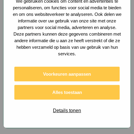
We gebruiken cookies om content en advertenties te
newsletter
personaliseren, om functies voor social media te bieden
Name
en om ons websiteverkeer te analyseren. Ook delen we
informatie over uw gebruik van onze site met onze
partners voor social media, adverteren en analyse.
Deze partners kunnen deze gegevens combineren met
andere informatie die u aan ze heeft verstrekt of die ze
E-mail address
hebben verzameld op basis van uw gebruik van hun
services.
Voorkeuren aanpassen
Alles toestaan
This site is protected by reCAPTCHA and the Google
Privacy
Details tonen
Policy
and
Terms of Service
apply.