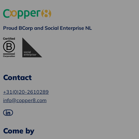
Proud BCorp and Social Enterprise NL
Contact
+31(0)20-2610289
info@copper8.com
Go
to
Come by
LinkedIn