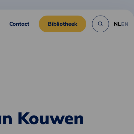
Contact
Bibliotheek
NL
EN
Zoek
knop
van Kouwen