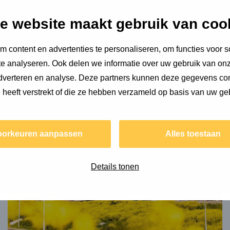
.
e website maakt gebruik van coo
f ook graag, en dan het liefst in de natuur. Hier
oeipatronen van bomen en daarom droomt hij van een
 content en advertenties te personaliseren, om functies voor s
e analyseren. Ook delen we informatie over uw gebruik van onz
 bellen over...
adverteren en analyse. Deze partners kunnen deze gegevens c
e heeft verstrekt of die ze hebben verzameld op basis van uw ge
Lees
meer
oorkeuren aanpassen
Alles toestaan
over
Fryske
Circulair
Details tonen
Inkopen
Academie