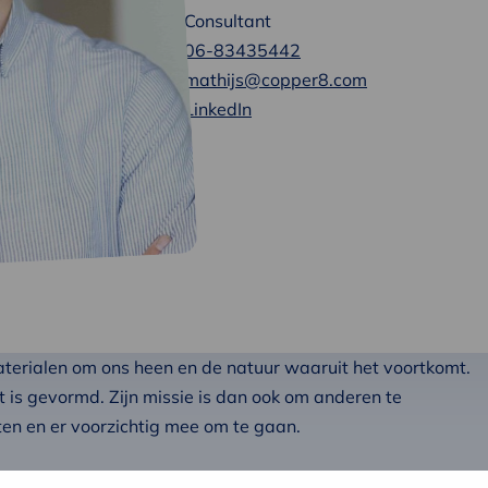
Consultant
06-83435442
mathijs@copper8.com
LinkedIn
materialen om ons heen en de natuur waaruit het voortkomt.
t is gevormd. Zijn missie is dan ook om anderen te
en en er voorzichtig mee om te gaan.
. Mathijs heeft een achtergrond in natuurkunde, wat