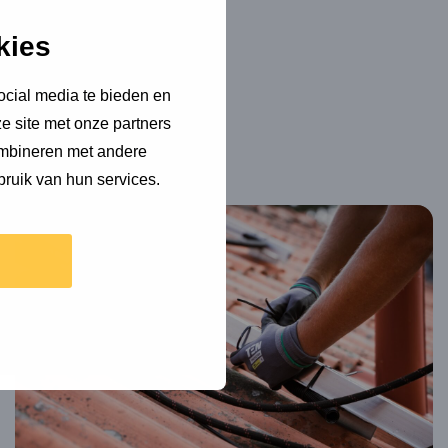
kies
ocial media te bieden en
e site met onze partners
ombineren met andere
bruik van hun services.
Lees
meer
over
Circulaire
Energie-
renovaties