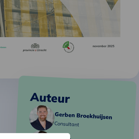
Auteur
Lees
Gerben Broekhuijsen
meer
over
Consultant
Gerben
Lees