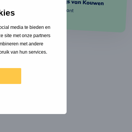
Mathijs van Kouwen
meer
over
Consultant
kies
Mathijs
ocial media te bieden en
e site met onze partners
ombineren met andere
bruik van hun services.