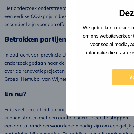
Het onderzoek onderstreept dat sturen op minimale mat
Dez
een eerlijke CO2-prijs in besluitvorming en samenwerkin
essentieel zijn voor een effectieve en toekomstbestendig
We gebruiken cookies om
om ons websiteverkeer t
Betrokken partijen
voor social media, 
informatie die u aan z
In opdracht van provincie Utrecht, DigiC (ROM region Ut
onderzoek gedaan naar de CO2 impact van elf renovatiepro
over de renovatieprojecten zijn aangeleverd door markpa
V
Groep, Hemubo, Van Wijnen en Rutges vernieuwt.
En nu?
Er is veel bereidheid om met circulair renoveren aan de sla
kunnen starten met een aantal concrete eerste stappen. Pa
een aantal randvoorwaarden die nodig zijn om een gelijk s
materialen bij renovaties. De publicatie biedt aanknopin