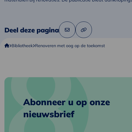
Deel deze pagina
Link
Deel
naar
via
klembord
Copper8
kopiëren
Bibliotheek
Renoveren met oog op de toekomst
e-
mail
Abonneer u op onze
nieuwsbrief