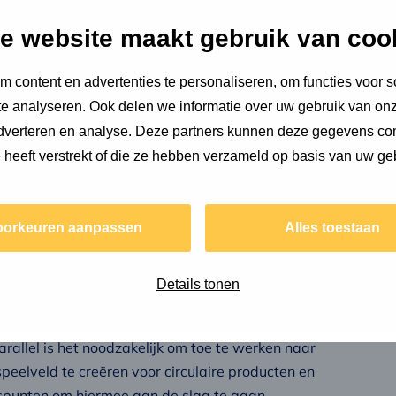
eriaalgebonden CO2-uitstoot, het meenemen van
e website maakt gebruik van coo
g tussen overheid, opdrachtgevers en bouwers
e renovatieaanpak.
 content en advertenties te personaliseren, om functies voor s
e analyseren. Ook delen we informatie over uw gebruik van onz
adverteren en analyse. Deze partners kunnen deze gegevens c
e heeft verstrekt of die ze hebben verzameld op basis van uw ge
recht) hebben Copper8 en W/E adviseurs een
jecten in de regio Utrecht. Informatie en data
rtijen: Coen Hagedoorn Bouw, Dura Vermeer, Elk
oorkeuren aanpassen
Alles toestaan
Details tonen
g te zijn. De verschillende betrokken partijen
rallel is het noodzakelijk om toe te werken naar
peelveld te creëren voor circulaire producten en
gspunten om hiermee aan de slag te gaan.