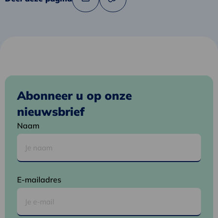
Link
Deel
naar
via
klembord
kopiëren
e-
mail
Abonneer u op onze
nieuwsbrief
Naam
E-mailadres