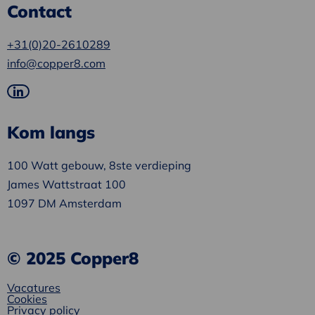
Contact
+31(0)20-2610289
info@copper8.com
Ga
naar
Kom langs
LinkedIn
100 Watt gebouw, 8ste verdieping
James Wattstraat 100
1097 DM Amsterdam
© 2025 Copper8
Vacatures
Cookies
Privacy policy