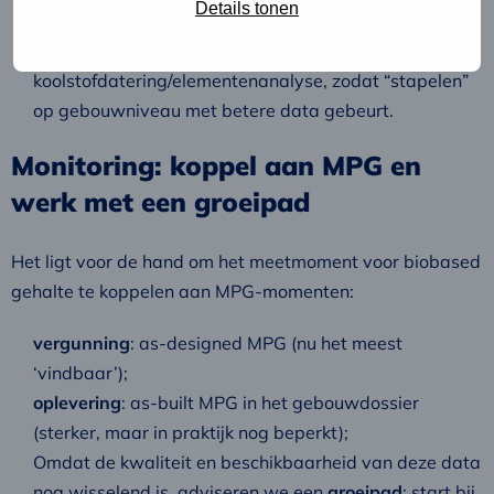
Details tonen
stimuleer producenten om waar mogelijk productdata
te leveren op basis van
koolstofdatering/elementenanalyse, zodat “stapelen”
op gebouwniveau met betere data gebeurt.
Monitoring: koppel aan MPG en
werk met een groeipad
Het ligt voor de hand om het meetmoment voor biobased
gehalte te koppelen aan MPG-momenten:
vergunning
: as-designed MPG (nu het meest
‘vindbaar’);
oplevering
: as-built MPG in het gebouwdossier
(sterker, maar in praktijk nog beperkt);
Omdat de kwaliteit en beschikbaarheid van deze data
nog wisselend is, adviseren we een
groeipad
: start bij