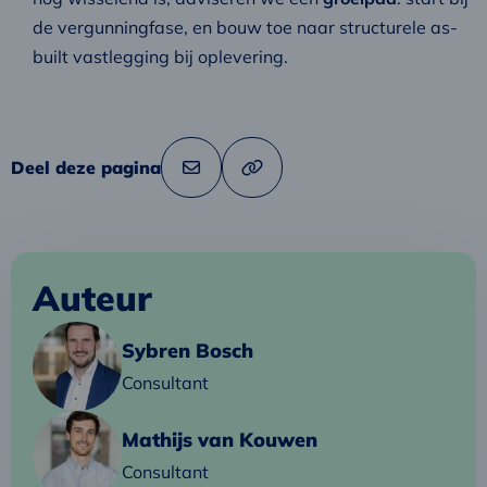
de vergunningfase, en bouw toe naar structurele as-
built vastlegging bij oplevering.
Deel deze pagina
Link
Deel
naar
via
klembord
kopiëren
e-
mail
Auteur
Lees
Sybren Bosch
meer
Consultant
over
Sybren
Lees
Mathijs van Kouwen
meer
Consultant
over