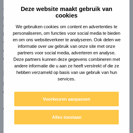
Deze website maakt gebruik van
We adviseren om de demarcatie te harmoniseren met de
cookies
MPG-demarcatie (Bbl), met uitzondering van de
fundering. De reden van excluderen van de fundering is
We gebruiken cookies om content en advertenties te
personaliseren, om functies voor social media te bieden
het creëren van een gelijk speelveld: funderingen
en om ons websiteverkeer te analyseren. Ook delen we
verschillen sterk per locatie (o.a. bodemopbouw) binnen
informatie over uw gebruik van onze site met onze
de MRA.Scherpe keuzes nodig voor klimaatneutraal
partners voor social media, adverteren en analyse.
energiesysteem met bescherming van mensen en natuur.
Deze partners kunnen deze gegevens combineren met
andere informatie die u aan ze heeft verstrekt of die ze
Bepalingsmethode:
hebben verzameld op basis van uw gebruik van hun
services.
materiaalbalans, met productdata
waar mogelijk
Voorkeuren aanpassen
Conform NTA 8230 adviseren we:
Alles toestaan
bepaal het biobased aandeel op gebouwniveau via
een materiaalbalans op droge massa;