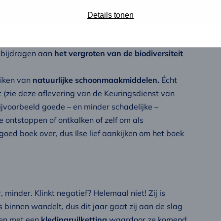
er aan energie verbruikt wordt. Zo kan hij
achine aanzetten.
Op deze manier wil hij
Details tonen
aar balkon (op één hoog) en gaat het komende jaar
n bijdragen aan
het vergroten van de biodiversiteit
uiken van
natuurlijke schoonmaakmiddelen.
Écht
et (zie deze aflevering van de Keuringsdienst van
bijvoorbeeld goede – en minder schadelijke –
 ontstoppen of ontkalken of zelf om als
goed boek over, dus Ilse lief aankijken om het boek
inder. Klinkt negatief? Helemaal niet! Zij is
 binnen wandelt, dus dit jaar gaat zij aan de slag
nnen met een
kledingruilketting
waardoor ze komend