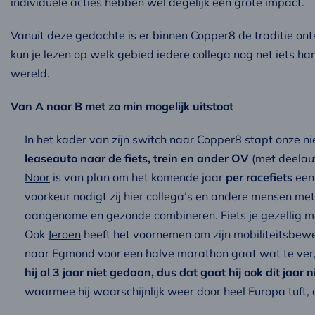
individuele acties hebben wel degelijk een grote impact.
Vanuit deze gedachte is er binnen Copper8 de traditie o
kun je lezen op welk gebied iedere collega nog net iets h
wereld.
Van A naar B met zo min mogelijk uitstoot
In het kader van zijn switch naar Copper8 stapt onze n
leaseauto naar de fiets, trein en ander OV
(met deelau
Noor
is van plan om het komende jaar
per racefiets
een 
voorkeur nodigt zij hier collega’s en andere mensen met 
aangename en gezonde combineren. Fiets je gezellig 
Ook
Jeroen
heeft het voornemen om zijn mobiliteitsbewe
naar Egmond voor een halve marathon gaat wat te ver,
hij al 3 jaar niet gedaan, dus dat gaat hij ook dit jaar n
waarmee hij waarschijnlijk weer door heel Europa tuft,