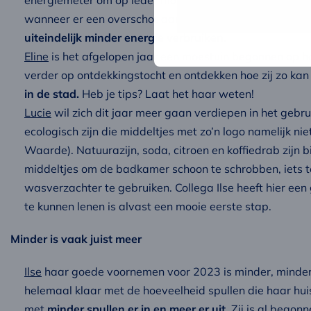
energiemeter om op ieder moment inzicht te krijgen wat 
wanneer er een overschot aan energie is, bv. de wasm
uiteindelijk minder energie verbruiken.
Eline
is het afgelopen jaar een moestuin begonnen op h
verder op ontdekkingstocht en ontdekken hoe zij zo ka
in de stad.
Heb je tips? Laat het haar weten!
Lucie
wil zich dit jaar meer gaan verdiepen in het gebr
ecologisch zijn die middeltjes met zo’n logo namelijk ni
Waarde). Natuurazijn, soda, citroen en koffiedrab zijn 
middeltjes om de badkamer schoon te schrobben, iets te
wasverzachter te gebruiken. Collega Ilse heeft hier een 
te kunnen lenen is alvast een mooie eerste stap.
Minder is vaak juist meer
Ilse
haar goede voornemen voor 2023 is minder, minder, m
helemaal klaar met de hoeveelheid spullen die haar huis
met
minder spullen er in en meer er uit
. Zij is al bego