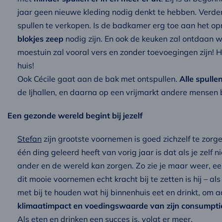
jaar geen nieuwe kleding nodig denkt te hebben. Verd
spullen te verkopen. Is de badkamer erg toe aan het o
blokjes zeep
nodig zijn. En ook de keuken zal ontdaan 
moestuin zal vooral vers en zonder toevoegingen zijn! He
huis!
Ook Cécile gaat aan de bak met ontspullen.
Alle spulle
de Ijhallen, en daarna op een vrijmarkt andere mensen b
Een gezonde wereld begint bij jezelf
Stefan
zijn grootste voornemen is goed zichzelf te zorg
één ding geleerd heeft van vorig jaar is dat als je zelf ni
ander en de wereld kan zorgen. Zo zie je maar weer, een
dit mooie voornemen echt kracht bij te zetten is hij –
met bij te houden wat hij binnenhuis eet en drinkt, om
klimaatimpact en voedingswaarde van zijn consumpti
Als eten en drinken een succes is, volgt er meer.