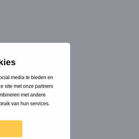
kies
ocial media te bieden en
e site met onze partners
ombineren met andere
bruik van hun services.